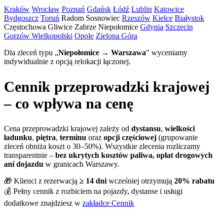
Kraków
Wrocław
Poznań
Gdańsk
Łódź
Lublin
Katowice
Bydgoszcz
Toruń
Radom
Sosnowiec
Rzeszów
Kielce
Białystok
Częstochowa
Gliwice
Zabrze
Niepołomice
Gdynia
Szczecin
Gorzów Wielkopolski
Opole
Zielona Góra
Dla zleceń typu „
Niepołomice → Warszawa
" wyceniamy
indywidualnie z opcją relokacji łączonej.
Cennik przeprowadzki krajowej
– co wpływa na cenę
Cena przeprowadzki krajowej zależy od
dystansu
,
wielkości
ładunku
,
piętra
,
terminu
oraz
opcji częściowej
(grupowanie
zleceń obniża koszt o 30–50%). Wszystkie zlecenia rozliczamy
transparentnie –
bez ukrytych kosztów paliwa, opłat drogowych
ani dojazdu
w granicach Warszawy.
🎁 Klienci z rezerwacją
≥ 14 dni
wcześniej otrzymują
20% rabatu
💰 Pełny cennik z rozbiciem na pojazdy, dystanse i usługi
dodatkowe znajdziesz w
zakładce Cennik