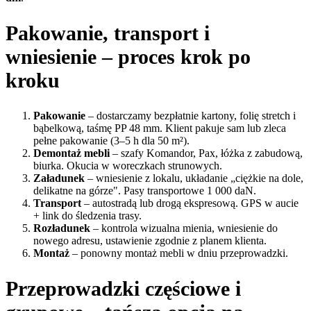
Pakowanie, transport i
wniesienie – proces krok po
kroku
Pakowanie
– dostarczamy bezpłatnie kartony, folię stretch i
bąbelkową, taśmę PP 48 mm. Klient pakuje sam lub zleca
pełne pakowanie (3–5 h dla 50 m²).
Demontaż mebli
– szafy Komandor, Pax, łóżka z zabudową,
biurka. Okucia w woreczkach strunowych.
Załadunek
– wniesienie z lokalu, układanie „ciężkie na dole,
delikatne na górze". Pasy transportowe 1 000 daN.
Transport
– autostradą lub drogą ekspresową. GPS w aucie
+ link do śledzenia trasy.
Rozładunek
– kontrola wizualna mienia, wniesienie do
nowego adresu, ustawienie zgodnie z planem klienta.
Montaż
– ponowny montaż mebli w dniu przeprowadzki.
Przeprowadzki częściowe i