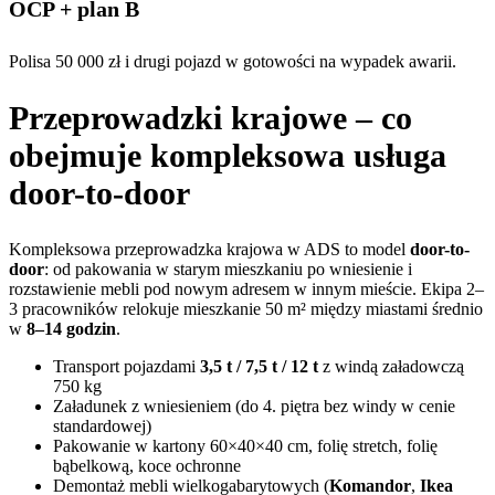
OCP + plan B
Polisa 50 000 zł i drugi pojazd w gotowości na wypadek awarii.
Przeprowadzki krajowe – co
obejmuje kompleksowa usługa
door-to-door
Kompleksowa przeprowadzka krajowa w ADS to model
door-to-
door
: od pakowania w starym mieszkaniu po wniesienie i
rozstawienie mebli pod nowym adresem w innym mieście. Ekipa 2–
3 pracowników relokuje mieszkanie 50 m² między miastami średnio
w
8–14 godzin
.
Transport pojazdami
3,5 t / 7,5 t / 12 t
z windą załadowczą
750 kg
Załadunek z wniesieniem (do 4. piętra bez windy w cenie
standardowej)
Pakowanie w kartony 60×40×40 cm, folię stretch, folię
bąbelkową, koce ochronne
Demontaż mebli wielkogabarytowych (
Komandor
,
Ikea