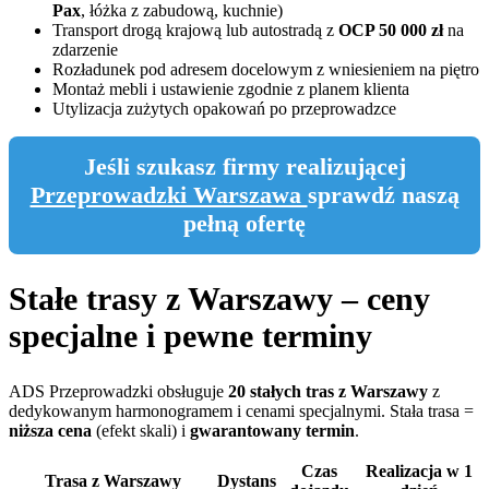
Pax
, łóżka z zabudową, kuchnie)
Transport drogą krajową lub autostradą z
OCP 50 000 zł
na
zdarzenie
Rozładunek pod adresem docelowym z wniesieniem na piętro
Montaż mebli i ustawienie zgodnie z planem klienta
Utylizacja zużytych opakowań po przeprowadzce
Jeśli szukasz firmy realizującej
Przeprowadzki Warszawa
sprawdź naszą
pełną ofertę
Stałe trasy z Warszawy – ceny
specjalne i pewne terminy
ADS Przeprowadzki obsługuje
20 stałych tras z Warszawy
z
dedykowanym harmonogramem i cenami specjalnymi. Stała trasa =
niższa cena
(efekt skali) i
gwarantowany termin
.
Czas
Realizacja w 1
Trasa z Warszawy
Dystans