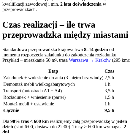
kwalifikacji zawodowej i min.
2 lata doświadczenia
w
przeprowadzkach.
Czas realizacji – ile trwa
przeprowadzka między miastami
Standardowa przeprowadzka krajowa trwa
8–14 godzin
od
momentu rozpoczęcia załadunku do zakończenia rozładunku.
Przykład – mieszkanie 50 m², trasa
Warszawa → Kraków
(295 km):
Etap
Czas
Załadunek + wniesienie do auta (3. piętro bez windy)
2,5 h
Demontaż mebli wielkogabarytowych
1 h
Transport (autostrada A1 + A4)
3,5 h
Rozładunek + wniesienie (parter)
1,5 h
Montaż mebli + ustawienie
1 h
Łącznie
9,5 h
Dla
90% tras < 600 km
realizujemy całą przeprowadzkę w
jeden
dzień
(start 6:00, dostawa do 22:00). Trasy > 600 km wymagają
2
dni
.