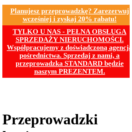
Planujesz przeprowadzkę? Zarezerwuj
wcześniej i zyskaj 20% rabatu!
TYLKO U NAS - PEŁNA OBSŁUGA
SPRZEDAŻY NIERUCHOMOŚCI.
Współpracujemy z doświadczoną agencj
pośrednictwa. Sprzedaj z nami, a
przeprowadzka STANDARD będzie
naszym PREZENTEM.
Przeprowadzki