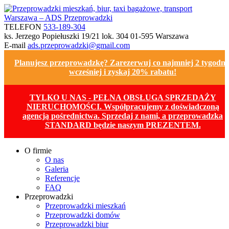
TELEFON
533-189-304
ks. Jerzego Popiełuszki 19/21 lok. 304
01-595 Warszawa
E-mail
ads.przeprowadzki@gmail.com
Planujesz przeprowadzkę? Zarezerwuj co najmniej 2 tygodni
wcześniej i zyskaj 20% rabatu!
TYLKO U NAS - PEŁNA OBSŁUGA SPRZEDAŻY
NIERUCHOMOŚCI. Współpracujemy z doświadczoną
agencją pośrednictwa. Sprzedaj z nami, a przeprowadzka
STANDARD będzie naszym PREZENTEM.
O firmie
O nas
Galeria
Referencje
FAQ
Przeprowadzki
Przeprowadzki mieszkań
Przeprowadzki domów
Przeprowadzki biur