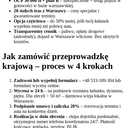
OCP 50 000 zł + plan B
– ubezpieczenie + drugi pojazd w
gotowości w bazie warszawskiej.
20 stałych tras z Warszawy
– ceny specjalne i
gwarantowane terminy.
Opcja częściowa
– do 50% taniej, jeśli twój ładunek
wypełnia mniej niż połowę auta.
Transparentny cennik
– paliwo, opłaty drogowe
(autostrady), dojazd w Warszawie wliczone. Bez ukrytych
kosztów.
Jak zamówić przeprowadzkę
krajową – proces w 4 krokach
Zadzwoń lub wypełnij formularz
– +48 533-189-304 lub
formularz wyceny online.
Wycena w 24 h
– na podstawie rozmiaru ładunku, dystansu,
piętra. Dla zleceń > 50 m² – darmowa wizja lokalna w
Warszawie.
Podpisanie umowy i zaliczka 20%
– rezerwacja terminu i
auta na konkretny dzień.
Realizacja w dniu zlecenia
– ekipa dojeżdża punktualnie,
otrzymujesz numer telefonu koordynatora 24/7. Płatność
końcowa: gotówka, przelew, BLIK.