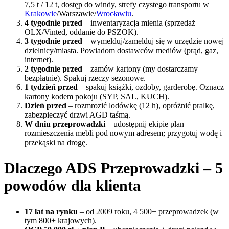
7,5 t / 12 t, dostęp do windy, strefy czystego transportu w
Krakowie
/Warszawie/
Wrocławiu
.
4 tygodnie przed
– inwentaryzacja mienia (sprzedaż
OLX/Vinted, oddanie do PSZOK).
3 tygodnie przed
– wymelduj/zamelduj się w urzędzie nowej
dzielnicy/miasta. Powiadom dostawców mediów (prąd, gaz,
internet).
2 tygodnie przed
– zamów kartony (my dostarczamy
bezpłatnie). Spakuj rzeczy sezonowe.
1 tydzień przed
– spakuj książki, ozdoby, garderobę. Oznacz
kartony kodem pokoju (SYP, SAL, KUCH).
Dzień przed
– rozmrozić lodówkę (12 h), opróżnić pralkę,
zabezpieczyć drzwi AGD taśmą.
W dniu przeprowadzki
– udostępnij ekipie plan
rozmieszczenia mebli pod nowym adresem; przygotuj wodę i
przekąski na drogę.
Dlaczego ADS Przeprowadzki – 5
powodów dla klienta
17 lat na rynku
– od 2009 roku, 4 500+ przeprowadzek (w
tym 800+ krajowych).