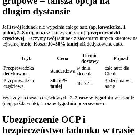
grupowe – tańsza opcja na
długim dystansie
Jeśli twój ładunek nie wypełnia całego auta (np.
kawalerka, 1
pokój, 5–8 m³
), możesz skorzystać z opcji
przeprowadzki
częściowej
– łączymy twój ładunek z zleceniami innych klientów na
tej samej trasie. Koszt:
30–50% taniej
niż dedykowane auto.
Termin
Tryb
Cena
Pojazd
dostawy
Przeprowadzka
w dniu
całe auto dla
standardowa
dedykowana
zlecenia
Ciebie
Przeprowadzka
30–50%
3 zlecenia w 1
48–72 h
częściowa
taniej
aucie
Wyjazdy na trasach częściowych:
2–3 razy w tygodniu
w sezonie
(maj–październik),
1 raz w tygodniu
poza sezonem.
Ubezpieczenie OCP i
bezpieczeństwo ładunku w trasie