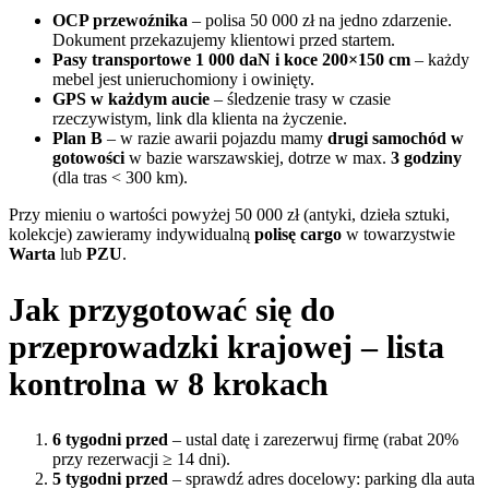
OCP przewoźnika
– polisa 50 000 zł na jedno zdarzenie.
Dokument przekazujemy klientowi przed startem.
Pasy transportowe 1 000 daN i koce 200×150 cm
– każdy
mebel jest unieruchomiony i owinięty.
GPS w każdym aucie
– śledzenie trasy w czasie
rzeczywistym, link dla klienta na życzenie.
Plan B
– w razie awarii pojazdu mamy
drugi samochód w
gotowości
w bazie warszawskiej, dotrze w max.
3 godziny
(dla tras < 300 km).
Przy mieniu o wartości powyżej 50 000 zł (antyki, dzieła sztuki,
kolekcje) zawieramy indywidualną
polisę cargo
w towarzystwie
Warta
lub
PZU
.
Jak przygotować się do
przeprowadzki krajowej – lista
kontrolna w 8 krokach
6 tygodni przed
– ustal datę i zarezerwuj firmę (rabat 20%
przy rezerwacji ≥ 14 dni).
5 tygodni przed
– sprawdź adres docelowy: parking dla auta