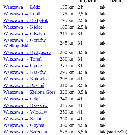
dojazdu
dzień
Warszawa → Łódź
135 km
2 h
tak
Warszawa → Lublin
175 km
2,5 h
tak
Warszawa → Białystok
195 km
2,5 h
tak
Warszawa → Kielce
185 km
2,5 h
tak
Warszawa → Olsztyn
215 km
3 h
tak
Warszawa → Gorzów
245 km
3 h
tak
Wielkopolski
Warszawa → Bydgoszcz
260 km
3,5 h
tak
Warszawa → Toruń
280 km
3 h
tak
Warszawa → Opole
275 km
3 h
tak
Warszawa → Kraków
295 km
3,5 h
tak
Warszawa → Katowice
295 km
4 h
tak
Warszawa → Poznań
310 km
3,5 h
tak
Warszawa → Zielona Góra
320 km
3,5 h
tak
Warszawa → Gdańsk
340 km
4 h
tak
Warszawa → Rzeszów
345 km
4 h
tak
Warszawa → Wrocław
350 km
4 h
tak
Warszawa → Sopot
350 km
4 h
tak
Warszawa → Gdynia
360 km
4,5 h
tak
Warszawa → Szczecin
525 km
5,5 h
tak (start 6:00)