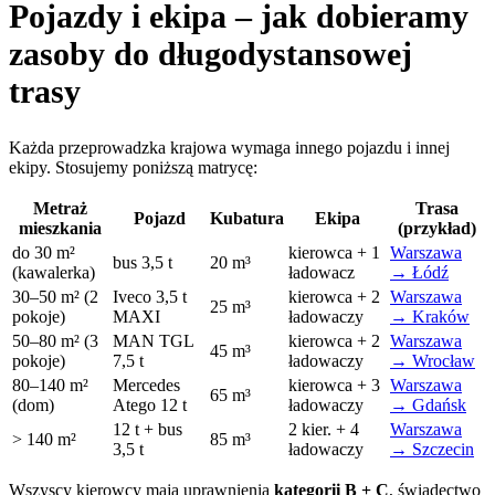
Pojazdy i ekipa – jak dobieramy
zasoby do długodystansowej
trasy
Każda przeprowadzka krajowa wymaga innego pojazdu i innej
ekipy. Stosujemy poniższą matrycę:
Metraż
Trasa
Pojazd
Kubatura
Ekipa
mieszkania
(przykład)
do 30 m²
kierowca + 1
Warszawa
bus 3,5 t
20 m³
(kawalerka)
ładowacz
→ Łódź
30–50 m² (2
Iveco 3,5 t
kierowca + 2
Warszawa
25 m³
pokoje)
MAXI
ładowaczy
→ Kraków
50–80 m² (3
MAN TGL
kierowca + 2
Warszawa
45 m³
pokoje)
7,5 t
ładowaczy
→ Wrocław
80–140 m²
Mercedes
kierowca + 3
Warszawa
65 m³
(dom)
Atego 12 t
ładowaczy
→ Gdańsk
12 t + bus
2 kier. + 4
Warszawa
> 140 m²
85 m³
3,5 t
ładowaczy
→ Szczecin
Wszyscy kierowcy mają uprawnienia
kategorii B + C
, świadectwo