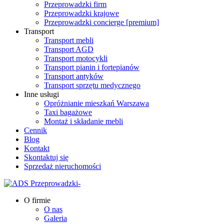
Przeprowadzki firm
Przeprowadzki krajowe
Przeprowadzki concierge [premium]
Transport
Transport mebli
Transport AGD
Transport motocykli
Transport pianin i fortepianów
Transport antyków
Transport sprzętu medycznego
Inne usługi
Opróżnianie mieszkań Warszawa
Taxi bagażowe
Montaż i składanie mebli
Cennik
Blog
Kontakt
Skontaktuj się
Sprzedaż nieruchomości
O firmie
O nas
Galeria