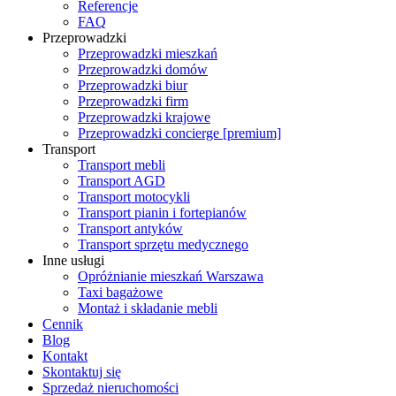
Referencje
FAQ
Przeprowadzki
Przeprowadzki mieszkań
Przeprowadzki domów
Przeprowadzki biur
Przeprowadzki firm
Przeprowadzki krajowe
Przeprowadzki concierge [premium]
Transport
Transport mebli
Transport AGD
Transport motocykli
Transport pianin i fortepianów
Transport antyków
Transport sprzętu medycznego
Inne usługi
Opróżnianie mieszkań Warszawa
Taxi bagażowe
Montaż i składanie mebli
Cennik
Blog
Kontakt
Skontaktuj się
Sprzedaż nieruchomości