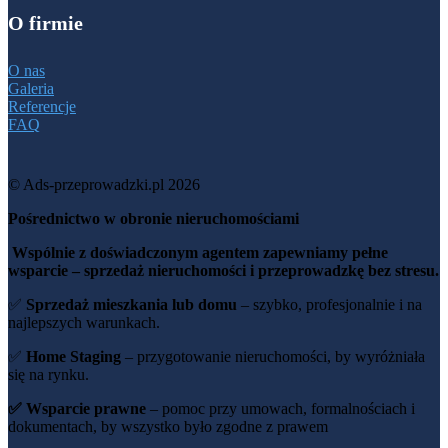
O firmie
O nas
Galeria
Referencje
FAQ
© Ads-przeprowadzki.pl 2026
Pośrednictwo w obronie nieruchomościami
Wspólnie z doświadczonym agentem zapewniamy pełne
wsparcie – sprzedaż nieruchomości i przeprowadzkę bez stresu.
✅
Sprzedaż mieszkania lub domu
– szybko, profesjonalnie i na
najlepszych warunkach.
✅
Home Staging
– przygotowanie nieruchomości, by wyróżniała
się na rynku.
✅ Wsparcie prawne
– pomoc przy umowach, formalnościach i
dokumentach, by wszystko było zgodne z prawem