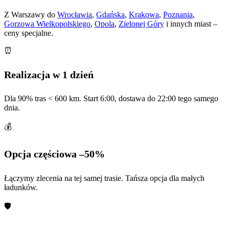
Z Warszawy do
Wrocławia
,
Gdańska
,
Krakowa
,
Poznania
,
Gorzowa Wielkopolskiego
,
Opola
,
Zielonej Góry
i innych miast –
ceny specjalne.
⏰
Realizacja w 1 dzień
Dla 90% tras < 600 km. Start 6:00, dostawa do 22:00 tego samego
dnia.
💰
Opcja częściowa –50%
Łączymy zlecenia na tej samej trasie. Tańsza opcja dla małych
ładunków.
🛡️