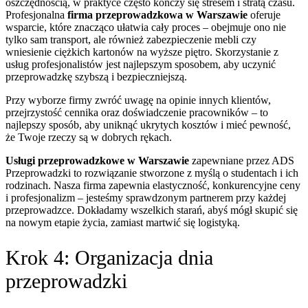
oszczędnością, w praktyce często kończy się stresem i stratą czasu.
Profesjonalna
firma przeprowadzkowa w Warszawie
oferuje
wsparcie, które znacząco ułatwia cały proces – obejmuje ono nie
tylko sam transport, ale również zabezpieczenie mebli czy
wniesienie ciężkich kartonów na wyższe piętro. Skorzystanie z
usług profesjonalistów jest najlepszym sposobem, aby uczynić
przeprowadzkę szybszą i bezpieczniejszą.
Przy wyborze firmy zwróć uwagę na opinie innych klientów,
przejrzystość cennika oraz doświadczenie pracowników – to
najlepszy sposób, aby uniknąć ukrytych kosztów i mieć pewność,
że Twoje rzeczy są w dobrych rękach.
Usługi przeprowadzkowe w Warszawie
zapewniane przez ADS
Przeprowadzki to rozwiązanie stworzone z myślą o studentach i ich
rodzinach. Nasza firma zapewnia elastyczność, konkurencyjne ceny
i profesjonalizm – jesteśmy sprawdzonym partnerem przy każdej
przeprowadzce. Dokładamy wszelkich starań, abyś mógł skupić się
na nowym etapie życia, zamiast martwić się logistyką.
Krok 4: Organizacja dnia
przeprowadzki