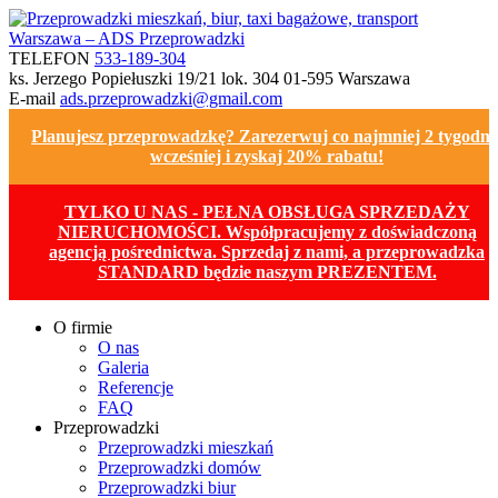
TELEFON
533-189-304
ks. Jerzego Popiełuszki 19/21 lok. 304
01-595 Warszawa
E-mail
ads.przeprowadzki@gmail.com
Planujesz przeprowadzkę? Zarezerwuj co najmniej 2 tygodni
wcześniej i zyskaj 20% rabatu!
TYLKO U NAS - PEŁNA OBSŁUGA SPRZEDAŻY
NIERUCHOMOŚCI. Współpracujemy z doświadczoną
agencją pośrednictwa. Sprzedaj z nami, a przeprowadzka
STANDARD będzie naszym PREZENTEM.
O firmie
O nas
Galeria
Referencje
FAQ
Przeprowadzki
Przeprowadzki mieszkań
Przeprowadzki domów
Przeprowadzki biur