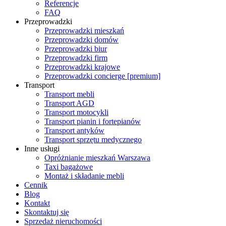
Referencje
FAQ
Przeprowadzki
Przeprowadzki mieszkań
Przeprowadzki domów
Przeprowadzki biur
Przeprowadzki firm
Przeprowadzki krajowe
Przeprowadzki concierge [premium]
Transport
Transport mebli
Transport AGD
Transport motocykli
Transport pianin i fortepianów
Transport antyków
Transport sprzętu medycznego
Inne usługi
Opróżnianie mieszkań Warszawa
Taxi bagażowe
Montaż i składanie mebli
Cennik
Blog
Kontakt
Skontaktuj się
Sprzedaż nieruchomości