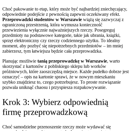
Choć pakowanie to etap, który może być najbardziej zniechęcający,
odpowiednie podejście z pewnością zapewni oczekiwany efekt.
Przeprowadzki studentów w Warszawie
wiążą się zazwyczaj z
ograniczoną przestrzenią, która wymusza konieczność
przewiezienia wyłącznie najważniejszych rzeczy. Posegreguj
przedmioty na podstawowe kategorie, takie jak ubrania, książki,
sprzęt elektroniczny czy rzeczy codziennego użytku. To idealny
moment, aby pozbyć się niepotrzebnych przedmiotów – im mniej
zabierzesz, tym łatwiejsza będzie cała przeprowadzka.
Planując możliwie
tanią przeprowadzkę w Warszawie
, warto
skorzystać z kartonów z pobliskiego sklepu lub worków
próżniowych, które zaoszczędzą miejsce. Każde pudełko dobrze jest
oznaczyć – opis na kartonie sprawi, że w nowym mieszkaniu
szybko znajdziesz to, czego potrzebujesz. To proste rozwiązanie
pozwala uniknąć chaosu i przyspiesza rozpakowywanie.
Krok 3: Wybierz odpowiednią
firmę przeprowadzkową
Choć samodzielne przenoszenie rzeczy może wydawać się