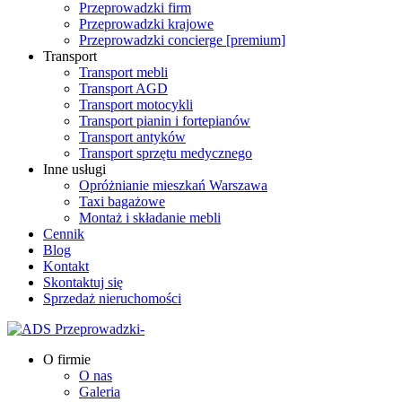
Przeprowadzki firm
Przeprowadzki krajowe
Przeprowadzki concierge [premium]
Transport
Transport mebli
Transport AGD
Transport motocykli
Transport pianin i fortepianów
Transport antyków
Transport sprzętu medycznego
Inne usługi
Opróżnianie mieszkań Warszawa
Taxi bagażowe
Montaż i składanie mebli
Cennik
Blog
Kontakt
Skontaktuj się
Sprzedaż nieruchomości
O firmie
O nas
Galeria