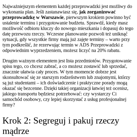
Najważniejszym elementem każdej przeprowadzki jest możliwy do
wykonania plan. Jeśli zastanawiasz się,
jak zorganizować
przeprowadzkę w Warszawie
, pierwszym krokiem powinno być
ustalenie terminu i przygotowanie budżetu. Sprawdź, kiedy masz
możliwość odbioru kluczy do nowego mieszkania i dopasuj do tego
datę przewozu rzeczy. Wczesne planowanie pozwoli też uniknąć
sytuacji, gdy wszystkie firmy mają już zajęte terminy – warto przy
tym podkreślić, że rezerwując termin w ADS Przeprowadzki z
odpowiednim wyprzedzeniem, możesz liczyć na 20% rabatu.
Drugim ważnym elementem jest lista przedmiotów. Przygotowanie
spisu tego, co chcesz zabrać, a co możesz zostawić lub sprzedać,
znacznie ułatwia cały proces. W tym momencie dobrze jest
skonsultować się ze starszym rodzeństwem lub znajomymi, którzy
są już studentami – ich doświadczenie i praktyczne porady mogą
okazać się bezcenne. Dzięki takiej organizacji łatwiej też ocenisz,
jakiego transportu będziesz potrzebować: czy wystarczy Ci
samochód osobowy, czy lepiej skorzystać z usług profesjonalnej
firmy?
Krok 2: Segreguj i pakuj rzeczy
mądrze