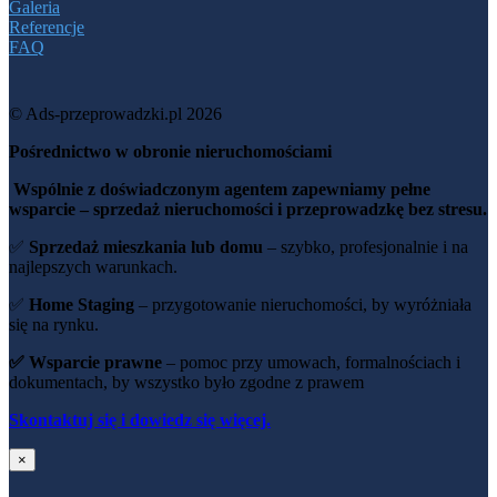
Galeria
Referencje
FAQ
© Ads-przeprowadzki.pl 2026
Pośrednictwo w obronie nieruchomościami
Wspólnie z doświadczonym agentem zapewniamy pełne
wsparcie – sprzedaż nieruchomości i przeprowadzkę bez stresu.
✅
Sprzedaż mieszkania lub domu
– szybko, profesjonalnie i na
najlepszych warunkach.
✅
Home Staging
– przygotowanie nieruchomości, by wyróżniała
się na rynku.
✅ Wsparcie prawne
– pomoc przy umowach, formalnościach i
dokumentach, by wszystko było zgodne z prawem
Skontaktuj się i dowiedz się więcej.
×