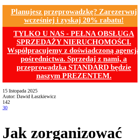
Planujesz przeprowadzkę? Zarezerwuj
wcześniej i zyskaj 20% rabatu!
TYLKO U NAS - PEŁNA OBSŁUGA
SPRZEDAŻY NIERUCHOMOŚCI.
Współpracujemy z doświadczoną agencj
pośrednictwa. Sprzedaj z nami, a
przeprowadzka STANDARD będzie
naszym PREZENTEM.
15 listopada 2025
Autor:
Dawid Łaszkiewicz
142
30
Jak zorganizować